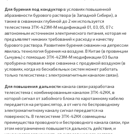
Для бурения под кондуктор
в условиях повышенной
абразивности бурового раствора (в Западной Сибири), а
также в скважинах глубиной до 2 км используется
телесистема ЗТК-42ЭМ-М модификаций 01, 03, 05, 07 с
автономным источником электрического питания, которая не
предъявляет никаких требований к расходу и качеству
бурового раствора. Развитием бурения скважин на депрессии
явилась технология бурения на воздухе. В Китае (в провинции
Сычуань) с помощью ЗТК-42ЭМ-М модификации 03 была
пробурена первая в мире скважина с продувкой воздухом (в
условиях, когда из бескабельных систем может работать
только телесистема с электромагнитным каналом связи).
Для повышения дальности
канала связи разработана
телесистема с комбинированным каналом ЗТК-42КК, в
которой сигнал от забойного блока по каротажному кабелю
передается на ретранслятор, а от него по беспроводному
электромагнитному каналу сигнал передается на
поверхность. В телесистеме ЗТК-42КК совмещены
преимущества проводного и беспроводного канала связи, при
этом неограниченно повышается дальность действия, и