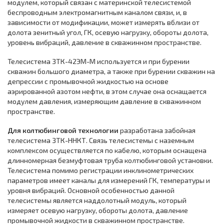
модулем, который связан с материнской телесистемой
беспроводным электромагнитным каналом связи, и, в
зависимости от модификации, может измерять вблизи от
долота зенитный угол, ГК, осевую нагрузку, обороты долота,
уровень вибраций, давление в скважинном пространстве.
Телесистема ЗТК-42ЭМ-М используется и при бурении
скважин большого диаметра, а также при бурении скважин на
депрессии с промывочной жидкостью на основе
аэрированной азотом нефти, в этом случае она оснащается
модулем давления, измеряющим давление в скважинном
пространстве.
Для колтюбинговой технологии
разработана забойная
телесистема ЗТК-ННКТ. Связь телесистемы с наземным
комплексом осуществляется по кабелю, которым оснащена
длинномерная безмуфтовая труба колтюбинговой установки.
Телесистема помимо регистрации инклинометрических
параметров имеет каналы для измерений ГК, температуры и
уровня вибраций. Основной особенностью данной
телесистемы является наддолотный модуль, который
измеряет осевую нагрузку, обороты долота, давление
промывочной жидкости в скважинном пространстве.