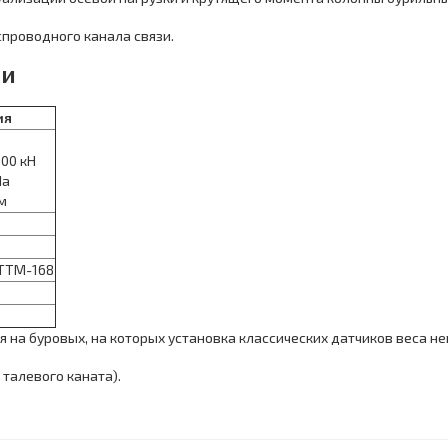
проводного канала связи.
ки
ия
500 кН
Па
Нм
ОТТМ-168
я на буровых, на которых установка классических датчиков веса 
 талевого каната).