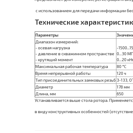
с использованием для передачи информации бес
Технические характеристи
Параметры
Значен
Диапазон измерений:
- осевая нагрузка
-1500...1
- давление в скважинном пространстве
0...30 М
- крутящий момент
0...20 к
Максимальная рабочая температура
80 °С
Время непрерывной работы
120 ч
Тип присоединительных замковых резьб
З-133, 
Диаметр
178 мм
Длина, мм
650
Устанавливается выше стола ротора. Применяетс
в виду конструктивных особенностей (отсутствие