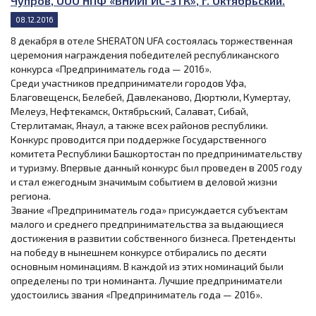
Чупров, ООО НПФ «ВНИИГИС-ЗТК», г. Октябрьский.
08.12.2016
8 декабря в отеле SHERATON UFA состоялась торжественная
церемония награждения победителей республиканского
конкурса «Предприниматель года — 2016».
Среди участников предприниматели городов Уфа,
Благовещенск, Белебей, Давлеканово, Дюртюли, Кумертау,
Мелеуз, Нефтекамск, Октябрьский, Салават, Сибай,
Стерлитамак, Янаул, а также всех районов республики.
Конкурс проводится при поддержке Государственного
комитета Республики Башкортостан по предпринимательству
и туризму. Впервые данный конкурс был проведен в 2005 году
и стал ежегодным значимым событием в деловой жизни
региона.
Звание «Предприниматель года» присуждается субъектам
малого и среднего предпринимательства за выдающиеся
достижения в развитии собственного бизнеса. Претенденты
на победу в нынешнем конкурсе отбирались по десяти
основным номинациям. В каждой из этих номинаций были
определены по три номинанта. Лучшие предприниматели
удостоились звания «Предприниматель года — 2016».